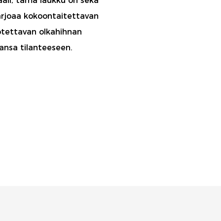
aali, tämä laukku on sekä
arjoaa kokoontaitettavan
rotettavan olkahihnan
ansa tilanteeseen.