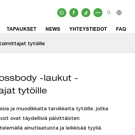
TAPAUKSET
NEWS
YHTEYSTIEDOT
FAQ
imittajat tytöille
ossbody -laukut -
at tytöille
isia ja muodikkaita tarvikkeita tytöille, jotka
sit ovat täydellisiä päivittäisten
emällä ainutlaatuista ja leikkisää tyyliä.