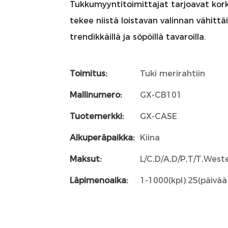
Tukkumyyntitoimittajat tarjoavat kork
tekee niistä loistavan valinnan vähittä
trendikkäillä ja söpöillä tavaroilla.
Toimitus:
Tuki merirahtiin
Mallinumero:
GX-CB101
Tuotemerkki:
GX-CASE
Alkuperäpaikka:
Kiina
Maksut:
L/C,D/A,D/P,T/T,Wes
Läpimenoaika:
1-1000(kpl):25(päivää