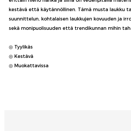
erittäin hieno nahka ja siinä on vedenpitävä materi
kestävä että käytännöllinen. Tämä musta laukku t
suunnittelun, kohtalaisen laukkujen kovuuden ja ir
sekä monipuolisuuden että trendikunnan mihin tah
◎ Tyylikäs
◎ Kestävä
◎ Muokattavissa