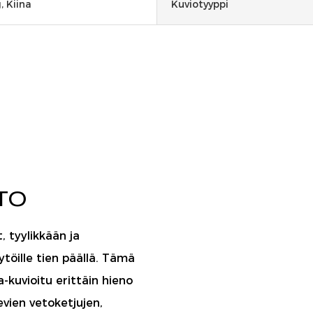
 Kiina
Kuviotyyppi
HTO
, tyylikkään ja
ytöille tien päällä. Tämä
-kuvioitu erittäin hieno
vien vetoketjujen,