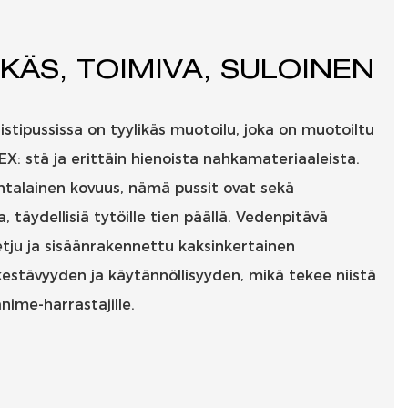
IKÄS, TOIMIVA, SULOINEN
istipussissa on tyylikäs muotoilu, joka on muotoiltu
X: stä ja erittäin hienoista nahkamateriaaleista.
htalainen kovuus, nämä pussit ovat sekä
 täydellisiä tytöille tien päällä. Vedenpitävä
etju ja sisäänrakennettu kaksinkertainen
kestävyyden ja käytännöllisyyden, mikä tekee niistä
nime-harrastajille.