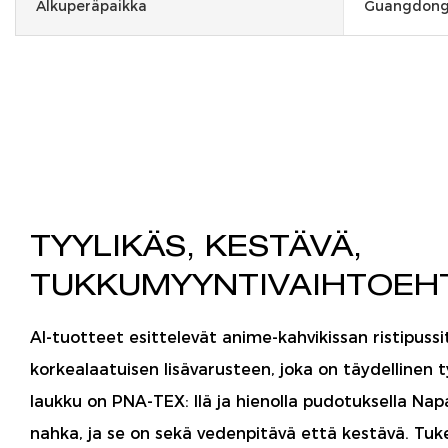
Alkuperäpaikka
Guangdong,
TYYLIKÄS, KESTÄVÄ,
TUKKUMYYNTIVAIHTOE
AI-tuotteet esittelevät anime-kahvikissan ristipussit
korkealaatuisen lisävarusteen, joka on täydellinen t
laukku on PNA-TEX: llä ja hienolla pudotuksella Napa
nahka, ja se on sekä vedenpitävä että kestävä. Tuke