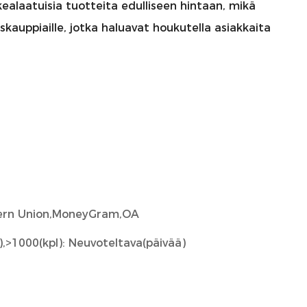
ealaatuisia tuotteita edulliseen hintaan, mikä
iskauppiaille, jotka haluavat houkutella asiakkaita
tern Union,MoneyGram,OA
),>1000(kpl): Neuvoteltava(päivää)