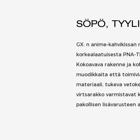
SÖPÖ, TYYL
GX: n anime-kahvikissan r
korkealaatuisesta PNA-TE
Kokoavava rakenne ja ko
muodikkaita että toimivia,
materiaali, tukeva vetok
virtsarakko varmistavat 
pakollisen lisävarusteen a