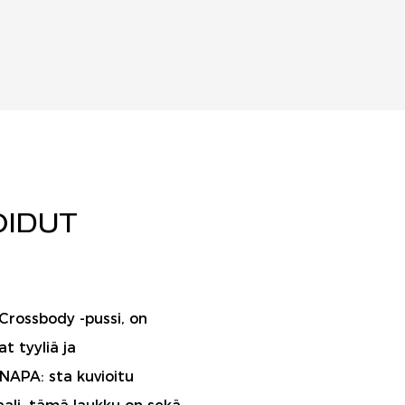
OIDUT
Crossbody -pussi, on
t tyyliä ja
NAPA: sta kuvioitu