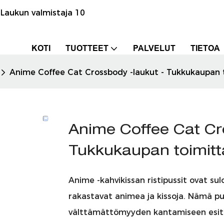
Laukun valmistaja 10
KOTI
TUOTTEET
PALVELUT
TIETOA
Anime Coffee Cat Crossbody -laukut - Tukkukaupan to
Anime Coffee Cat Cr
Tukkukaupan toimittaj
Anime -kahvikissan ristipussit ovat sulo
rakastavat animea ja kissoja. Nämä pus
välttämättömyyden kantamiseen esittel