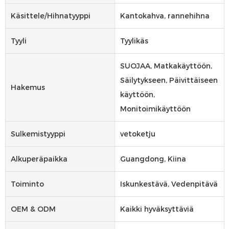
Käsittele/hihnatyyppi
Kantokahva, rannehihna
Tyyli
Tyylikäs
SUOJAA, Matkakäyttöön,
Säilytykseen, Päivittäiseen
Hakemus
käyttöön,
Monitoimikäyttöön
Sulkemistyyppi
vetoketju
Alkuperäpaikka
Guangdong, Kiina
Toiminto
Iskunkestävä, Vedenpitävä
OEM & ODM
Kaikki hyväksyttäviä