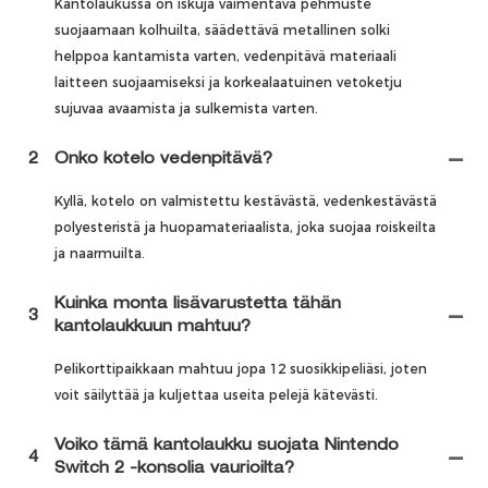
Kantolaukussa on iskuja vaimentava pehmuste
suojaamaan kolhuilta, säädettävä metallinen solki
helppoa kantamista varten, vedenpitävä materiaali
laitteen suojaamiseksi ja korkealaatuinen vetoketju
sujuvaa avaamista ja sulkemista varten.
2
Onko kotelo vedenpitävä?
Kyllä, kotelo on valmistettu kestävästä, vedenkestävästä
polyesteristä ja huopamateriaalista, joka suojaa roiskeilta
ja naarmuilta.
Kuinka monta lisävarustetta tähän
3
kantolaukkuun mahtuu?
Pelikorttipaikkaan mahtuu jopa 12 suosikkipeliäsi, joten
voit säilyttää ja kuljettaa useita pelejä kätevästi.
Voiko tämä kantolaukku suojata Nintendo
4
Switch 2 -konsolia vaurioilta?