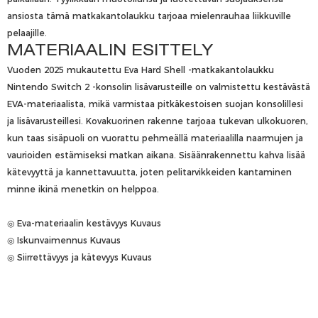
ansiosta tämä matkakantolaukku tarjoaa mielenrauhaa liikkuville
pelaajille.
MATERIAALIN ESITTELY
Vuoden 2025 mukautettu Eva Hard Shell -matkakantolaukku
Nintendo Switch 2 -konsolin lisävarusteille on valmistettu kestävästä
EVA-materiaalista, mikä varmistaa pitkäkestoisen suojan konsolillesi
ja lisävarusteillesi. Kovakuorinen rakenne tarjoaa tukevan ulkokuoren,
kun taas sisäpuoli on vuorattu pehmeällä materiaalilla naarmujen ja
vaurioiden estämiseksi matkan aikana. Sisäänrakennettu kahva lisää
kätevyyttä ja kannettavuutta, joten pelitarvikkeiden kantaminen
minne ikinä menetkin on helppoa.
◎ Eva-materiaalin kestävyys Kuvaus
◎ Iskunvaimennus Kuvaus
◎ Siirrettävyys ja kätevyys Kuvaus