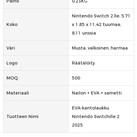
Paino
0.23KG
Nintendo Switch 2:lle, 5,71
Koko
x 1,85 x 11,42 tuumaa;
8,11 unssia
Väri
Musta, valkoinen, harmaa
Logo
Räätälöity
MOQ
500
Materiaali
Nailon + EVA + sametti
EVA-kantolaukku
Tuotteen Nimi
Nintendo Switchille 2
2025