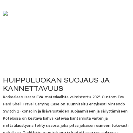
HUIPPULUOKAN SUOJAUS JA
KANNETTAVUUS
Korkealaatuisesta EVA-materiaalista valmistettu 2025 Custom Eva
Hard Shell Travel Carrying Case on suunniteltu erityisesti Nintendo
Switch 2 -konsolin ja lisävarusteiden suojaamiseen ja säilyttämiseen.
Kotelossa on kestävä kahva kätevää kantamista varten ja
mittatilaustyönä tehty sisäosa, joka pitää jokaisen esineen tukevasti
paikallaan. Tyylikkään muotoilunsa ja luotettavan suojauksensa