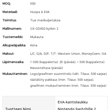
MOQ:
500
Materiaali:
Huopa & EVA
Toimitus:
Tue merikuljetuksia
Mallinumero:
GX-GD002-kytkin 2
Tuotemerkki:
Mukauta
Alkuperäpaikka:
Kiina
Maksut:
L/C, D/A, D/P, T/T, Western Union, MoneyGram, OA
Läpimenoaika:
1-500 (kappaletta): 25 (päivää), > 500 (kappaletta):
Neuvoteltava (päivää)
Mukauttaminen:
Logo/graafinen suunnittelu (väh. Tilaus: 500 sarjaa),
räätälöity pakkaus (min. Tilaus: 500 sarjaa),
graafinen mukauttaminen (min. Tilaus: 500 sarjaa)
EVA-kantolaukku
Tuotteen Nimi
Nintendo Switchille 2