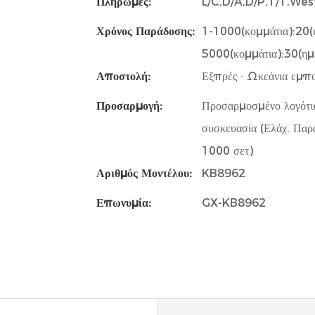
Πληρωμές:
L/C,D/A,D/P,T/T,W
Χρόνος Παράδοσης:
1-1000(κομμάτια):20(
5000(κομμάτια):30(ημ
Αποστολή:
Εξπρές · Ωκεάνια εμπο
Προσαρμογή:
Προσαρμοσμένο λογότυ
συσκευασία (Ελάχ. Παρ
1000 σετ)
Αριθμός Μοντέλου:
KB8962
Επωνυμία:
GX-KB8962