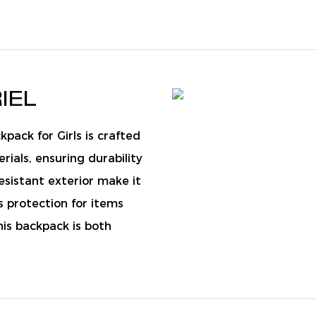
IEL
pack for Girls is crafted
ials, ensuring durability
esistant exterior make it
es protection for items
this backpack is both