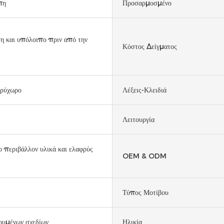
πη
Προσαρμοσμένο
 και υπόλοιπο πριν από την
Κόστος Δείγματος
υρύχωρο
Λέξεις-Κλειδιά
Λειτουργία
ο περιβάλλον υλικά και ελαφρύς
OEM & ODM
Τύπος Μοτίβου
ουμένων σχεδίων
Ηλικία