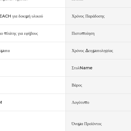
CH για δοκιμή υλικού
Χρόνος Παράδοσης
ιο πλάτης για εφήβους
Πιστοποίηση
ώματα
Χρόνος Δειγματοληψίας
ΣτυλName
Βάρος
M
Λογότυπο
Όνομα Προϊόντος