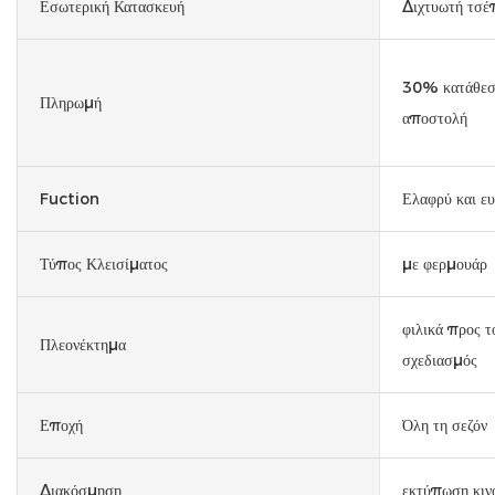
Εσωτερική Κατασκευή
Διχτυωτή τσέ
30% κατάθεση
Πληρωμή
αποστολή
Fuction
Ελαφρύ και ε
Τύπος Κλεισίματος
με φερμουάρ
φιλικά προς τ
Πλεονέκτημα
σχεδιασμός
Εποχή
Όλη τη σεζόν
Διακόσμηση
εκτύπωση κιν