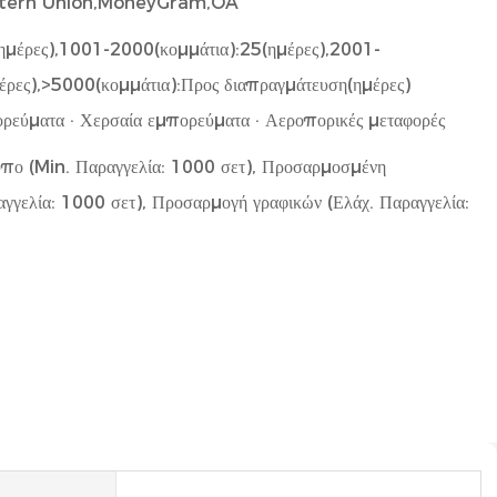
estern Union,MoneyGram,OA
ημέρες),1001-2000(κομμάτια):25(ημέρες),2001-
έρες),>5000(κομμάτια):Προς διαπραγμάτευση(ημέρες)
ρεύματα · Χερσαία εμπορεύματα · Αεροπορικές μεταφορές
πο (Min. Παραγγελία: 1000 σετ), Προσαρμοσμένη
αγγελία: 1000 σετ), Προσαρμογή γραφικών (Ελάχ. Παραγγελία: