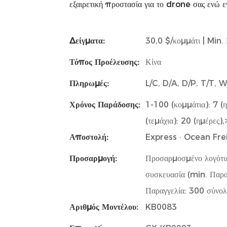
εξαιρετική προστασία για το drone σας ενώ εν
Δείγματα:
30,0 $/κομμάτι | Min. 
Τόπος Προέλευσης:
Κίνα
Πληρωμές:
L/C, D/A, D/P, T/T,
Χρόνος Παράδοσης:
1-100 (κομμάτια): 7 (
(τεμάχια): 20 (ημέρες)
Αποστολή:
Express · Ocean Frei
Προσαρμογή:
Προσαρμοσμένο λογότυ
συσκευασία (min. Παρα
Παραγγελία: 300 σύνολ
Αριθμός Μοντέλου:
KB0083