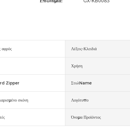
Επωνυμία:
GX-KB0083
 αφρός
Λέξεις-Κλειδιά
Χρήση
rd Zipper
ΣτυλName
καρισμένο σκόνη
Λογότυπο
τές
Όνομα Προϊόντος