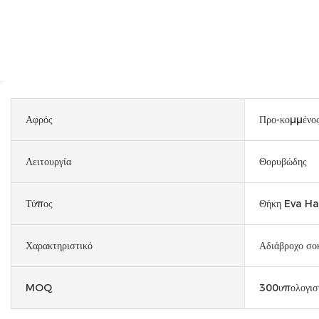
Αφρός
Προ-κομμένος
Λειτουργία
Θορυβώδης
Τύπος
Θήκη Eva Ha
Χαρακτηριστικό
Αδιάβροχο σο
MOQ
300υπολογισ