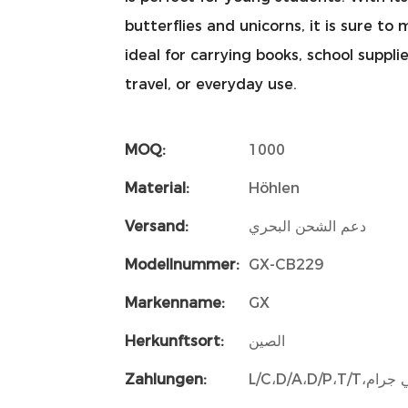
butterflies and unicorns, it is sure t
ideal for carrying books, school suppli
travel, or everyday use.
MOQ:
1000
Material:
Höhlen
Versand:
دعم الشحن البحري
Modellnummer:
GX-CB229
Markenname:
GX
Herkunftsort:
الصين
Zahlungen: