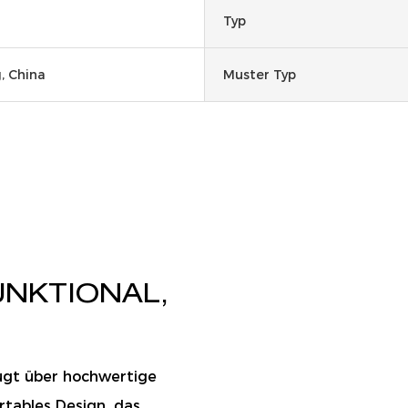
Typ
 China
Muster Typ
UNKTIONAL,
rfügt über hochwertige
rtables Design, das