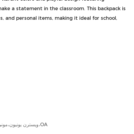
o make a statement in the classroom. This backpack is
es, and personal items, making it ideal for school,
L/C،D/A،D/P،T/T،ويسترن يونيون،موني جرام،OA