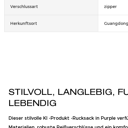
Verschlussart
zipper
Herkunftsort
Guangdong,
STILVOLL, LANGLEBIG, F
LEBENDIG
Dieser stilvolle KI -Produkt -Rucksack in Purple ve
Materialien, robuste Reißverschlüsse und ein komfo