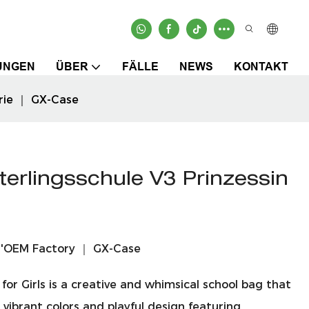
UNGEN
ÜBER
FÄLLE
NEWS
KONTAKT
erie ｜ GX-Case
terlingsschule V3 Prinzessin
 'OEM Factory ｜ GX-Case
for Girls is a creative and whimsical school bag that
 vibrant colors and playful design featuring