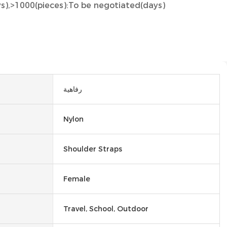
ys),>1000(pieces):To be negotiated(days)
رفاهية
Nylon
Shoulder Straps
Female
Travel, School, Outdoor