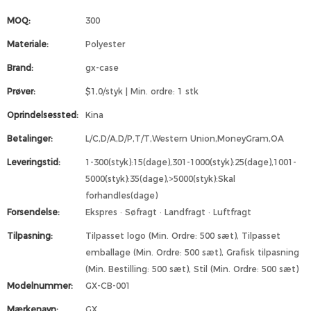
MOQ:
300
Materiale:
Polyester
Brand:
gx-case
Prøver:
$1,0/styk | Min. ordre: 1 stk
Oprindelsessted:
Kina
Betalinger:
L/C,D/A,D/P,T/T,Western Union,MoneyGram,OA
Leveringstid:
1-300(styk):15(dage),301-1000(styk):25(dage),1001-
5000(styk):35(dage),>5000(styk):Skal
forhandles(dage)
Forsendelse:
Ekspres · Søfragt · Landfragt · Luftfragt
Tilpasning:
Tilpasset logo (Min. Ordre: 500 sæt), Tilpasset
emballage (Min. Ordre: 500 sæt), Grafisk tilpasning
(Min. Bestilling: 500 sæt), Stil (Min. Ordre: 500 sæt)
Modelnummer:
GX-CB-001
Mærkenavn:
GX