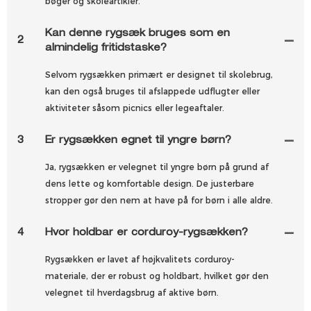
bøger og skoleartikler.
Kan denne rygsæk bruges som en
2
almindelig fritidstaske?
Selvom rygsækken primært er designet til skolebrug,
kan den også bruges til afslappede udflugter eller
aktiviteter såsom picnics eller legeaftaler.
3
Er rygsækken egnet til yngre børn?
Ja, rygsækken er velegnet til yngre børn på grund af
dens lette og komfortable design. De justerbare
stropper gør den nem at have på for børn i alle aldre.
4
Hvor holdbar er corduroy-rygsækken?
Rygsækken er lavet af højkvalitets corduroy-
materiale, der er robust og holdbart, hvilket gør den
velegnet til hverdagsbrug af aktive børn.