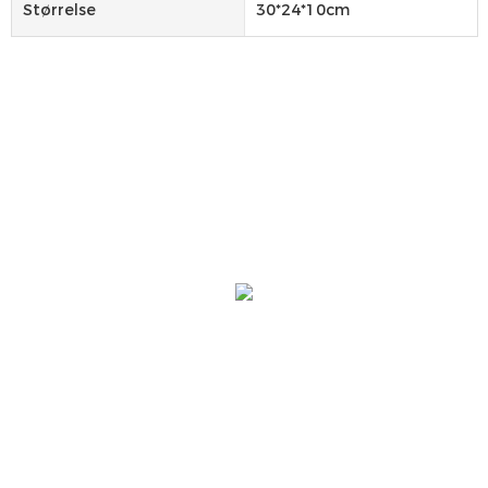
Størrelse
30*24*10cm