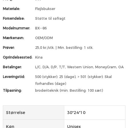
Materiale:
Fløjlsbukser
Forsendelse:
Støtte til søfragt
Modelnummer:
BX--86
Mærkenavn:
OEM/ODM
Prøver:
25,0 kr./stk. | Min. bestilling: 1 stk.
Oprindelsessted:
Kina
Betalinger:
L/C, D/A, D/P, T/T, Western Union, MoneyGram, OA
Leveringstid:
500 (stykker): 25 (dage), > 501 (stykker): Skal
forhandles (dage)
Tilpasning:
broderiteknik (min. Bestilling: 100 sæt)
Størrelse
30*24*10
Køn
Unisex