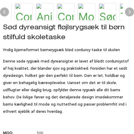
Sød dyreansigt fløjlsrygsæk til børn
stilfuld skoletaske
Yndig bjørneformet børnerygsæk blød corduroy-taske til skolen
Denne søde rygsæk med dyreansigter er lavet af blødt corduroystof
af høj kvalitet, der blander sjov og praktiskhed. Forsiden har et sødt
dyredesign, hvilket gør den perfekt til børn. Den er let, holdbar og
giver en behagelig bæreoplevelse. Uanset om det er til skole,
udflugter eller daglig brug, opfylder denne rygsæk alle dit barns
behov. De livlige farver og det detaljerede design imødekommer
børns kærlighed til mode og nuttethed og passer problemfrit ind i
ethvert øjeblik af deres hverdag.
MOQ:
500