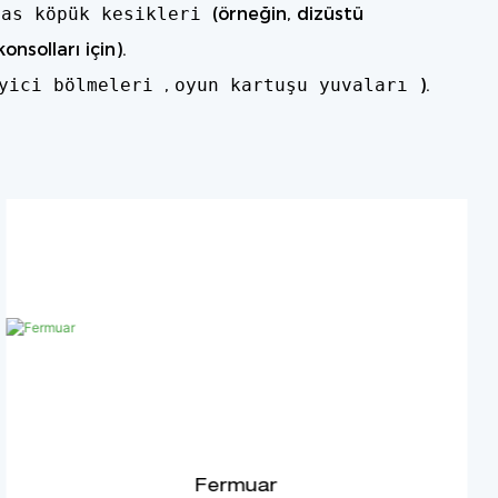
sas köpük kesikleri
(örneğin, dizüstü
konsolları için).
eyici bölmeleri
,
oyun kartuşu yuvaları
).
Fermuar