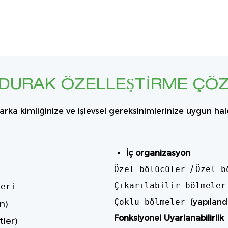
 DURAK ÖZELLEŞTIRME ÇÖ
rka kimliğinize ve işlevsel gereksinimlerinize uygun hal
İç organizasyon
Özel bölücüler
/
Özel b
Çıkarılabilir bölmele
leri
Çoklu bölmeler
(yapılandı
n)
Fonksiyonel Uyarlanabilirlik
tler)