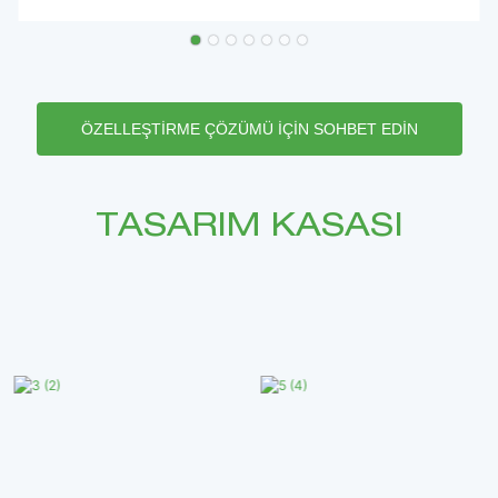
ÖZELLEŞTIRME ÇÖZÜMÜ IÇIN SOHBET EDIN
TASARIM KASASI