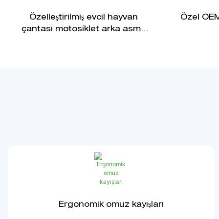
Özelleştirilmiş evcil hayvan
Özel OEM 
çantası motosiklet arka asma
çantası - deri çanta
Ergonomik omuz kayışları