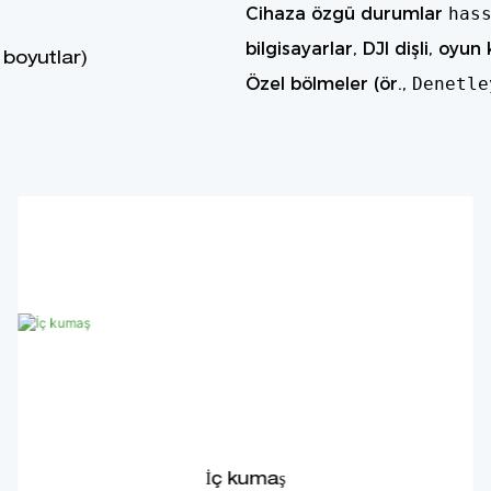
Cihaza özgü durumlar
has
bilgisayarlar, DJI dişli, oyun 
boyutlar)
Özel bölmeler (ör.,
Denetl
İç kumaş