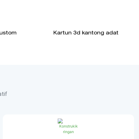
Custom
Kartun 3d kantong adat
tif