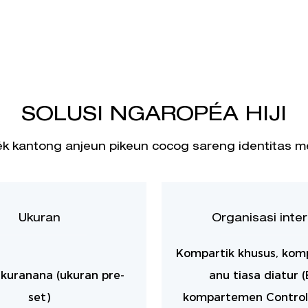
SOLUSI NGAROPÉA HIJI
 kantong anjeun pikeun cocog sareng identitas m
Ukuran
Organisasi inter
Kompartik khusus, ko
ukuranana (ukuran pre-
anu tiasa diatur (E
set)
kompartemen Controlle