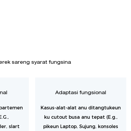
erek sareng syarat fungsina
nal
Adaptasi fungsional
mpartemen
Kasus-alat-alat anu ditangtukeun
.G.,
ku cutout busa anu tepat (E.g.,
r, slart
pikeun Laptop, Sujung, konsoles