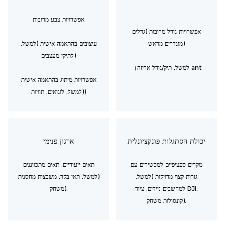
אפשרויות צבע מרובות
אפשרויות גודל מרובות (גדלים
מוגדרים מראש)
עיצובים בהתאמה אישית (למשל,
לתיקי מעצבים)
（למשל, תיק/גודל אריזה ant
אפשרויות מיתוג בהתאמה אישית
(למשל, לוגואים, תוויות)
יכולת הסתגלות פונקציונלית
ארגון פנימי
מקרים ספציפיים למכשירים עם
תאים ייעודיים, תאים מתכווננים
גזרות קצף מדויקות (למשל,
(למשל, תאי בקר, משבצות מחסנית
למחשבים ניידים, ציוד DJI,
משחק).
קונסולות משחק).