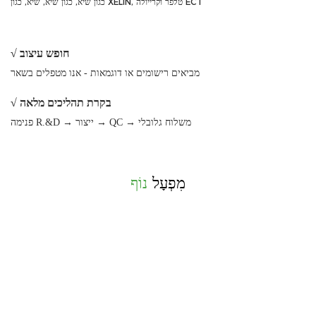
כגון שיא, כגון שיא, שיא, כגון XELIN, טלפר וקרייולה ECT
√ חופש עיצוב
מביאים רישומים או דוגמאות - אנו מטפלים בשאר
√ בקרת תהליכים מלאה
פנימה R.&D → ייצור → QC → משלוח גלובלי
מִפְעָל
נוֹף