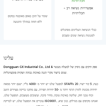
אפשרויות נשיאה רב -
תכליתיות
שומר על תוכן באופן מאובטח במקום
ללא תזוזה במהלך התנועה
כבלי הנשיאה העליונים מסתגלים
לסגנונות נשיאה שונים ומצבים
עלינו
Dongguan GX Industrial Co., Ltd & ספק תיקים עם ניסיון של למעלה מעשר
שנים בייצור מקרי הגנה באיכות גבוהה ושקיות פונקציונליות.
למפעל שלנו יש יותר מ -4000 מ"ר, ישנם יותר ממאה SFAFFs כעת, 5 קווי ייצור, 20
יחידות מכונות לתורן תרמי ויותר מ -50 יחידות תפירה, עם מתקני בדיקה מצוידים היטב
וכוח טכני חזק, שליטה באיכות טובה, מחיר סיבה, ועיצובים מעוצבים, המפעל שלנו,
עוברים את המפעל שלנו, יש לבדיקת ISO9001, ואנחנו מקיפים עם מנדלים, כגון שיא,