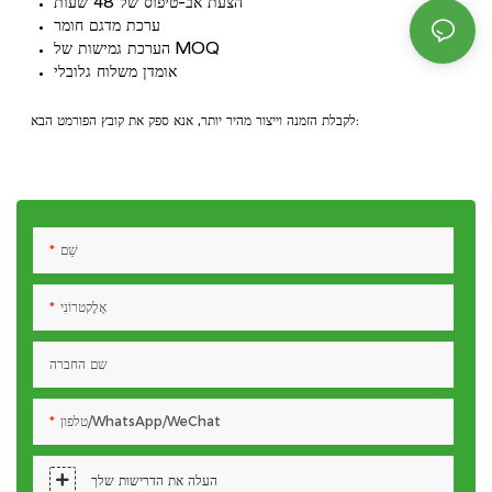
הצעת אב-טיפוס של 48 שעות
ערכת מדגם חומר
הערכת גמישות של MOQ
אומדן משלוח גלובלי
לקבלת הזמנה וייצור מהיר יותר, אנא ספק את קובץ הפורמט הבא:
שֵׁם
אֶלֶקטרוֹנִי
שם החברה
טלפון/WhatsApp/WeChat
העלה את הדרישות שלך