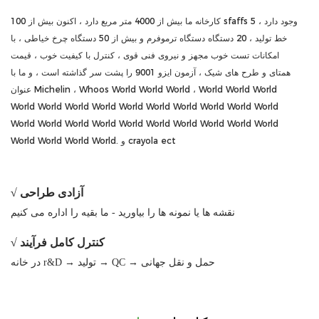
کارخانه ما بیش از 4000 متر مربع دارد ، اکنون بیش از 100 sfaffs وجود دارد ، 5
خط تولید ، 20 دستگاه دستگاه ترموفرم و بیش از 50 دستگاه چرخ خیاطی ، با
امکانات تست خوب مجهز و نیروی فنی قوی ، کنترل با کیفیت خوب ، قیمت
همتای و طرح های شیک ، آزمون ایزو 9001 را پشت سر گذاشته است ، و ما با
عنوان Michelin ، Whoos World World World ، World World World
World World World World World World World World World World
World World World World World World World World World World
World World World World. و crayola ect
√ آزادی طراحی
نقشه ها یا نمونه ها را بیاورید - ما بقیه را اداره می کنیم
√ کنترل کامل فرآیند
در خانه r&D → تولید → QC → حمل و نقل جهانی